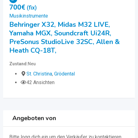
700
€
14
(fix)
Musikinstrumente
Mus
Behringer X32, Midas M32 LIVE,
We
Yamaha MGX, Soundcraft Ui24R,
Zus
PreSonus StudioLive 32SC, Allen &
Heath CQ-18T,
Zustand
Neu
St. Christina
,
Grödental
42 Ansichten
Angeboten von
Bitte
logg dich ein
um den Verkäufer zu kontaktieren.