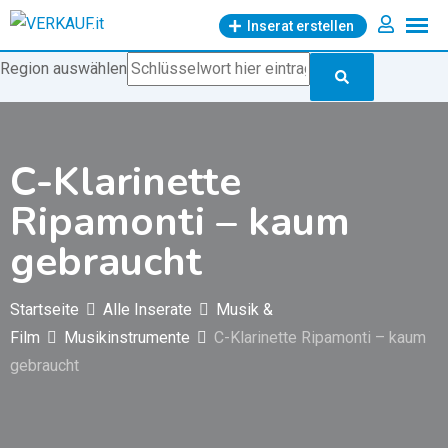
Zum
Inserat erstellen
Inhalt
springen
Region auswählen
C-Klarinette
Ripamonti – kaum
gebraucht
Startseite
Alle Inserate
Musik &
Film
Musikinstrumente
C-Klarinette Ripamonti – kaum
gebraucht