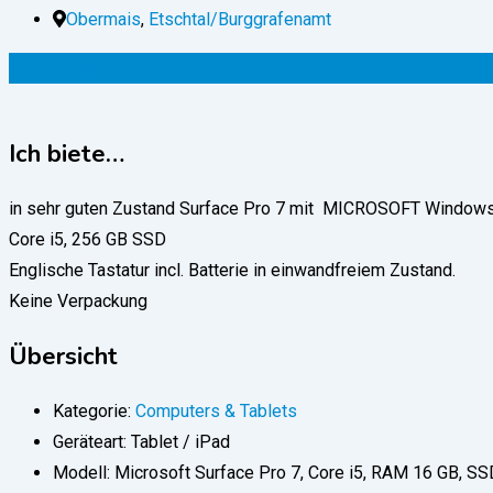
Obermais
,
Etschtal/Burggrafenamt
600
€
(fix)
Ich biete…
in sehr guten Zustand Surface Pro 7 mit MICROSOFT Window
Core i5, 256 GB SSD
Englische Tastatur incl. Batterie in einwandfreiem Zustand.
Keine Verpackung
Übersicht
Kategorie:
Computers & Tablets
Geräteart:
Tablet / iPad
Modell:
Microsoft Surface Pro 7, Core i5, RAM 16 GB, SS