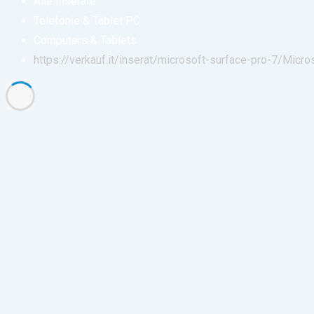
Alle Inserate
Telefonie & Tablet PC
Computers & Tablets
https://verkauf.it/inserat/microsoft-surface-pro-7/
Micros