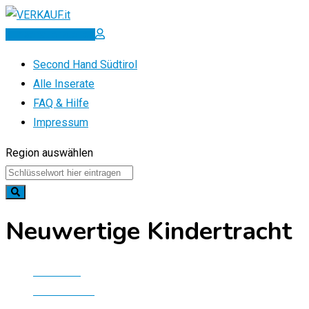
Zum
Inhalt
Inserat erstellen
springen
Second Hand Südtirol
Alle Inserate
FAQ & Hilfe
Impressum
Region auswählen
Neuwertige Kindertracht
Startseite
Alle Inserate