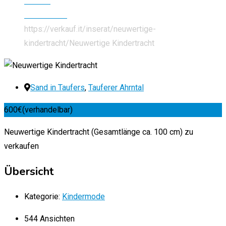
Kleidung
Kindermode
https://verkauf.it/inserat/neuwertige-
kindertracht/
Neuwertige Kindertracht
Sand in Taufers
,
Tauferer Ahrntal
600
€
(verhandelbar)
Neuwertige Kindertracht (Gesamtlänge ca. 100 cm) zu
verkaufen
Übersicht
Kategorie:
Kindermode
544 Ansichten