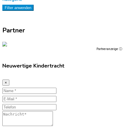
Filter anwenden
Partner
Partneranzeige ⓘ
Neuwertige Kindertracht
×
Name
E-
Mail
Telefon
Nachricht