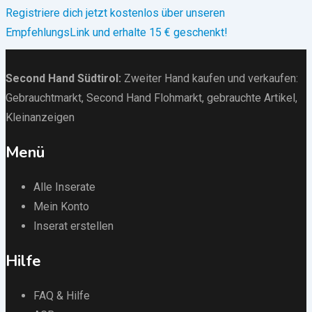
Registriere dich jetzt kostenlos über unseren
EmpfehlungsLink und erhalte 15 € geschenkt!
Second Hand Südtirol
:
Zweiter Hand kaufen und verkaufen:
Gebrauchtmarkt
, Second Hand Flohmarkt,
gebrauchte Artikel
,
Kleinanzeigen
Menü
Alle Inserate
Mein Konto
Inserat erstellen
Hilfe
FAQ & Hilfe