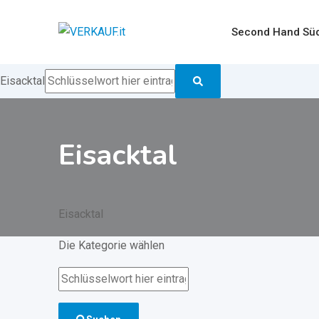
Zum
Inhalt
Second Hand Süd
springen
Eisacktal
Eisacktal
Eisacktal
Die Kategorie wählen