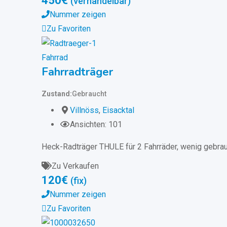
450
€
(verhandelbar)
Nummer zeigen
Zu Favoriten
Fahrrad
Fahrradträger
Zustand
Gebraucht
Villnöss
,
Eisacktal
Ansichten: 101
Heck-Radträger THULE für 2 Fahrräder, wenig gebrau
Zu Verkaufen
120
€
(fix)
Nummer zeigen
Zu Favoriten