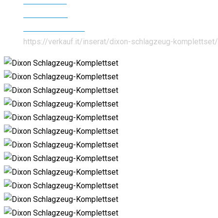
Alle Inserate
Musik & Film
Musikinstrumente
https://verkauf.it/inserat/dixon-schlagzeug-komplettset/