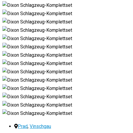
Prad
,
Vinschgau