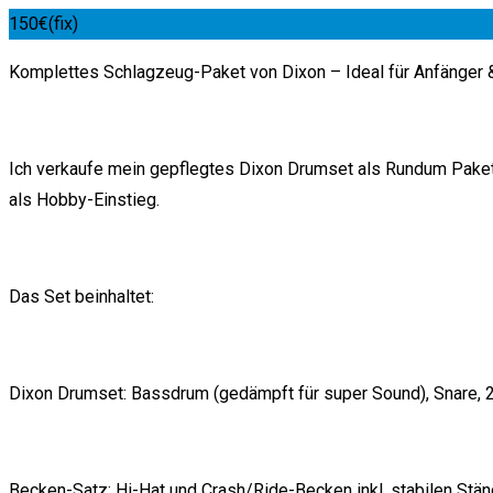
150
€
(fix)
Komplettes Schlagzeug-Paket von Dixon – Ideal für Anfänger &
Ich verkaufe mein gepflegtes Dixon Drumset als Rundum Paket.
als Hobby-Einstieg.
Das Set beinhaltet:
Dixon Drumset: Bassdrum (gedämpft für super Sound), Snare, 
Becken-Satz: Hi-Hat und Crash/Ride-Becken inkl. stabilen Stän