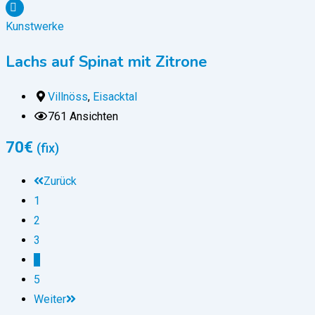
Kunstwerke
Lachs auf Spinat mit Zitrone
Villnöss
,
Eisacktal
761 Ansichten
70
€
(fix)
Zurück
1
2
3
4
5
Weiter