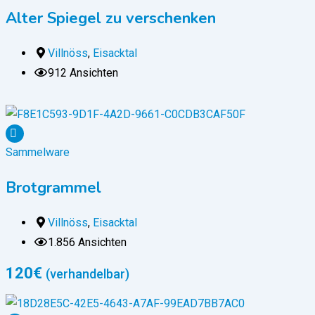
Alter Spiegel zu verschenken
Villnöss
,
Eisacktal
912 Ansichten
Sammelware
Brotgrammel
Villnöss
,
Eisacktal
1.856 Ansichten
120
€
(verhandelbar)