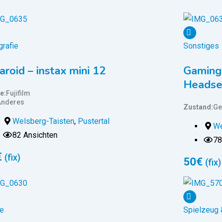
grafie
Sonstiges
aroid – instax mini 12
Gaming-
Headse
e
Fujifilm
Anderes
Zustand
Ge
Welsberg-Taisten
,
Pustertal
We
82 Ansichten
78
€
(fix)
50
€
(fix)
e
Spielzeug 