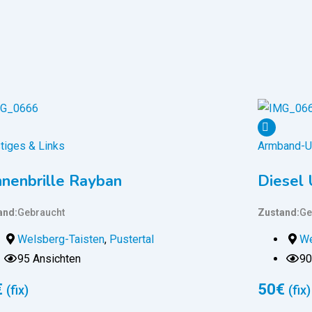
tiges & Links
Armband-U
nenbrille Rayban
Diesel 
and
Gebraucht
Zustand
Ge
Welsberg-Taisten
,
Pustertal
We
95 Ansichten
90
€
50
€
(fix)
(fix)