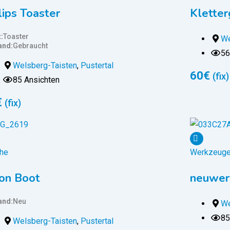
lips Toaster
Kletter
t
Toaster
We
and
Gebraucht
56
Welsberg-Taisten
,
Pustertal
60
€
(fix)
85 Ansichten
€
(fix)
he
Werkzeug
on Boot
neuwer
and
Neu
We
85
Welsberg-Taisten
,
Pustertal