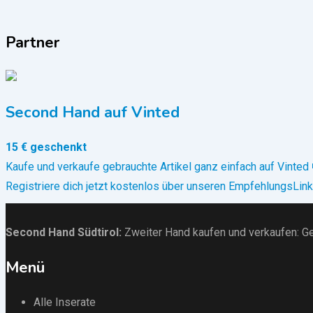
Partner
Second Hand auf Vinted
15 € geschenkt
Kaufe und verkaufe gebrauchte Artikel ganz einfach auf Vinted 
Registriere dich jetzt kostenlos über unseren EmpfehlungsLink
Second Hand Südtirol
:
Zweiter Hand kaufen und verkaufen:
Ge
Menü
Alle Inserate