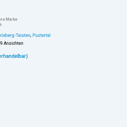
re Marke
s
lsberg-Taisten
,
Pustertal
9 Ansichten
erhandelbar)