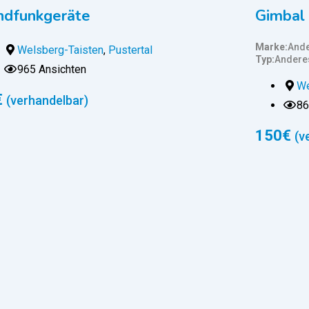
ndfunkgeräte
Gimbal
Marke
Ande
Welsberg-Taisten
,
Pustertal
Typ
Andere
965 Ansichten
We
€
(verhandelbar)
86
150
€
(v