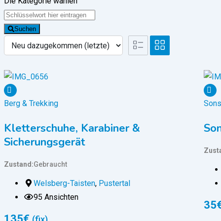
Die Kategorie wählen
Suchen
Berg & Trekking
Sons
Kletterschuhe, Karabiner &
Son
Sicherungsgerät
Zust
Zustand
Gebraucht
Welsberg-Taisten
,
Pustertal
95 Ansichten
35
135
€
(fix)