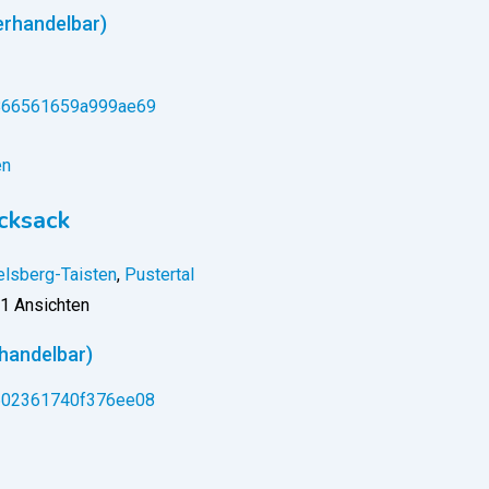
erhandelbar)
en
cksack
lsberg-Taisten
,
Pustertal
1 Ansichten
handelbar)