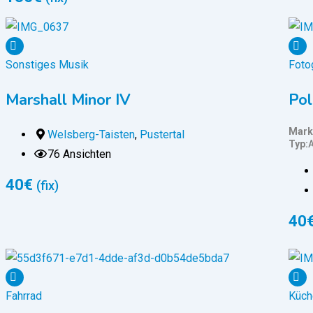
Sonstiges Musik
Foto
Marshall Minor IV
Pol
Mark
Welsberg-Taisten
,
Pustertal
Typ
76 Ansichten
40
€
(fix)
40
Fahrrad
Küch