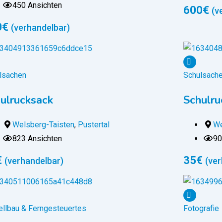
450 Ansichten
600
€
(v
0
€
(verhandelbar)
lsachen
Schulsach
ulrucksack
Schulru
Welsberg-Taisten
,
Pustertal
We
823 Ansichten
90
€
35
€
(verhandelbar)
(ver
llbau & Ferngesteuertes
Fotografie