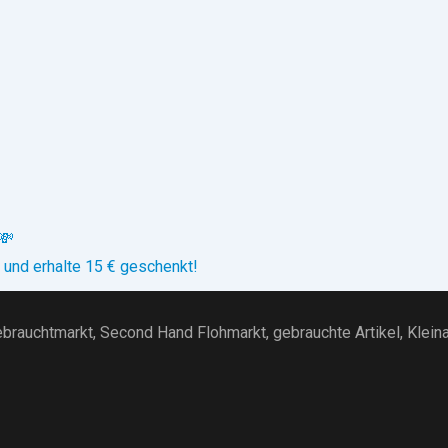
💸
 und erhalte 15 € geschenkt!
brauchtmarkt
, Second Hand Flohmarkt,
gebrauchte Artikel
,
Klein