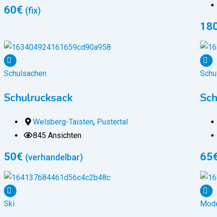
60
€
(fix)
18
Schulsachen
Schu
Schulrucksack
Sch
Welsberg-Taisten
,
Pustertal
845 Ansichten
50
€
65
(verhandelbar)
Ski
Mode