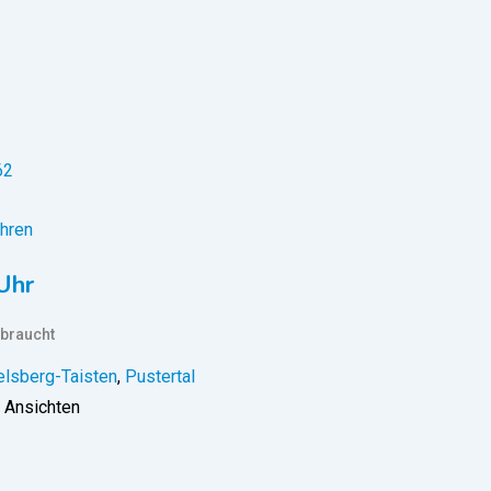
hren
Uhr
braucht
lsberg-Taisten
,
Pustertal
 Ansichten