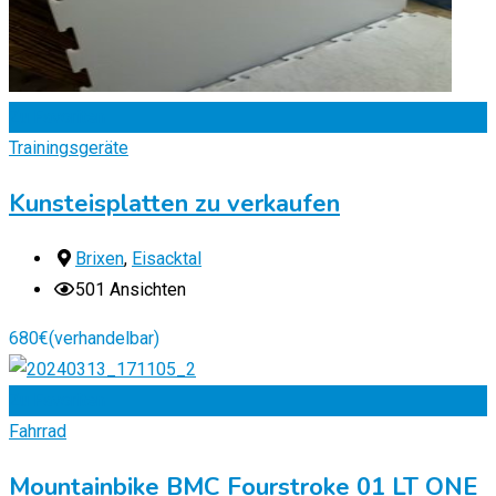
Zu Favoriten
Trainingsgeräte
Kunsteisplatten zu verkaufen
Brixen
,
Eisacktal
501 Ansichten
680
€
(verhandelbar)
Zu Favoriten
Fahrrad
Mountainbike BMC Fourstroke 01 LT ONE