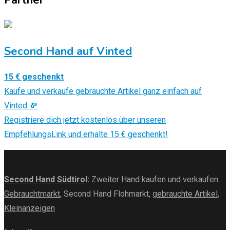
Partner
Second Hand auf Vinted
15 € geschenkt
Kaufe und verkaufe gebrauchte Artikel ganz einfach auf
Vinted 💸
Registriere dich jetzt kostenlos über unseren
EmpfehlungsLink und erhalte 15 € geschenkt!
Second Hand Südtirol
:
Zweiter Hand kaufen und verkaufen:
Gebrauchtmarkt
, Second Hand Flohmarkt,
gebrauchte Artikel
,
Kleinanzeigen