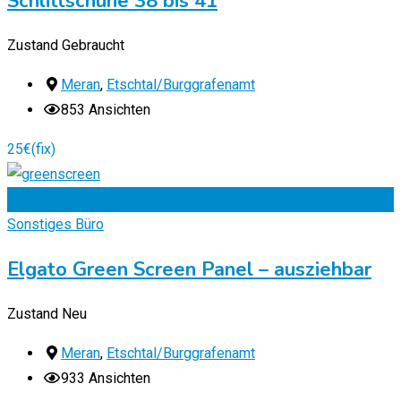
Schlittschuhe 38 bis 41
Zustand
Gebraucht
Meran
,
Etschtal/Burggrafenamt
853 Ansichten
25
€
(fix)
Zu Favoriten
Sonstiges Büro
Elgato Green Screen Panel – ausziehbar
Zustand
Neu
Meran
,
Etschtal/Burggrafenamt
933 Ansichten