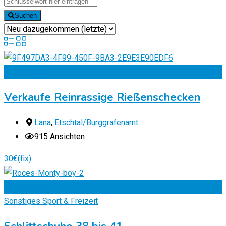
Suchen
Zu Favoriten
Verkaufe Reinrassige Rießenschecken
Lana
,
Etschtal/Burggrafenamt
915 Ansichten
30
€
(fix)
Zu Favoriten
Sonstiges Sport & Freizeit