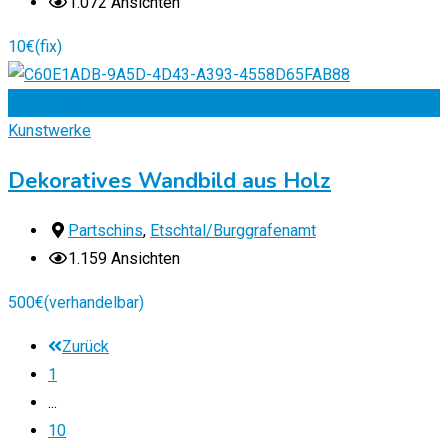
1.072 Ansichten
10
€
(fix)
Zu Favoriten
Kunstwerke
Dekoratives Wandbild aus Holz
Partschins
,
Etschtal/Burggrafenamt
1.159 Ansichten
500
€
(verhandelbar)
Zurück
1
...
10