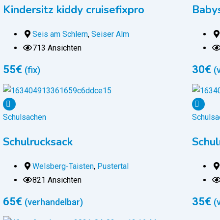
Kindersitz kiddy cruisefixpro
Baby
Seis am Schlern
,
Seiser Alm
713 Ansichten
55
€
30
€
(fix)
(
Schulsachen
Schulsa
Schulrucksack
Schul
Welsberg-Taisten
,
Pustertal
821 Ansichten
65
€
35
€
(verhandelbar)
(