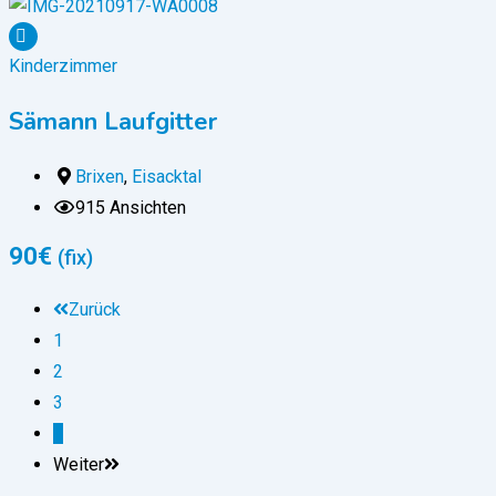
Kinderzimmer
Sämann Laufgitter
Brixen
,
Eisacktal
915 Ansichten
90
€
(fix)
Zurück
1
2
3
4
Weiter