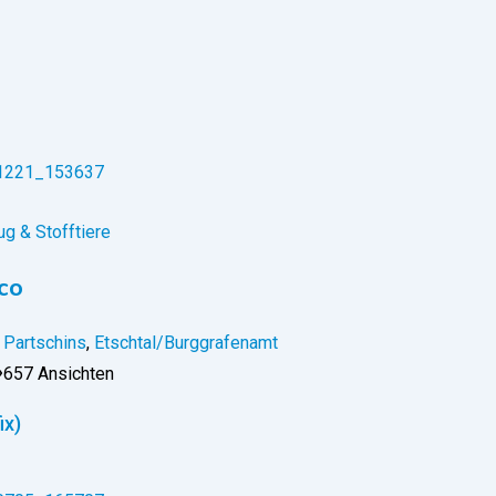
g & Stofftiere
co
Partschins
,
Etschtal/Burggrafenamt
657 Ansichten
ix)