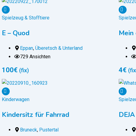
Spielzeug & Stofftiere
Spielzeu
E – Quod
Mein
Eppan
,
Überetsch & Unterland
729 Ansichten
100
€
4
€
(fix)
(fix
Kinderwagen
Spielzeu
Kindersitz für Fahrrad
DEJA 
Bruneck
,
Pustertal