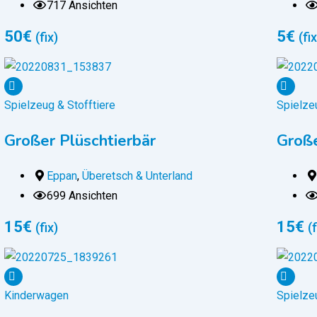
717 Ansichten
50
€
5
€
(fix)
(fix
Spielzeug & Stofftiere
Spielzeu
Großer Plüschtierbär
Große
Eppan
,
Überetsch & Unterland
699 Ansichten
15
€
15
€
(fix)
(f
Kinderwagen
Spielzeu