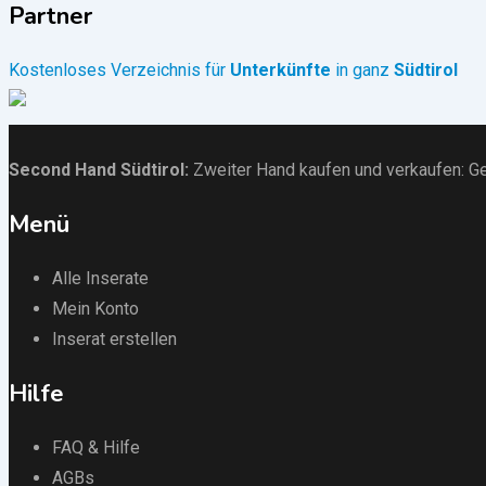
Partner
Kostenloses Verzeichnis für
Unterkünfte
in ganz
Südtirol
Second Hand Südtirol
:
Zweiter Hand kaufen und verkaufen:
Ge
Menü
Alle Inserate
Mein Konto
Inserat erstellen
Hilfe
FAQ & Hilfe
AGBs