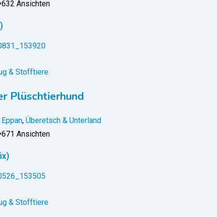
632 Ansichten
)
g & Stofftiere
r Plüschtierhund
Eppan
,
Überetsch & Unterland
671 Ansichten
ix)
g & Stofftiere