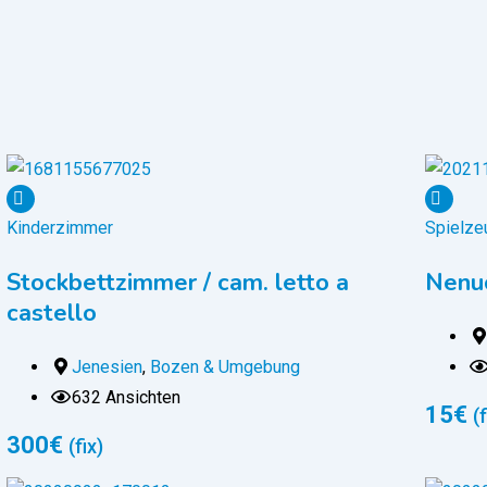
Kinderzimmer
Spielzeu
Stockbettzimmer / cam. letto a
Nenu
castello
Jenesien
,
Bozen & Umgebung
632 Ansichten
15
€
(f
300
€
(fix)